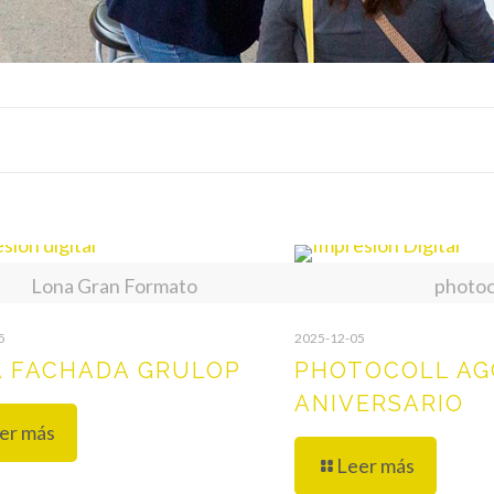
Lona Gran Formato
photoc
5
2025-12-05
 FACHADA GRULOP
PHOTOCOLL AG
ANIVERSARIO
er más
Leer más