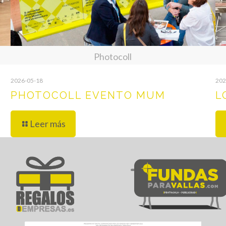
Photocoll
2026-05-18
202
PHOTOCOLL EVENTO MUM
L
Leer más