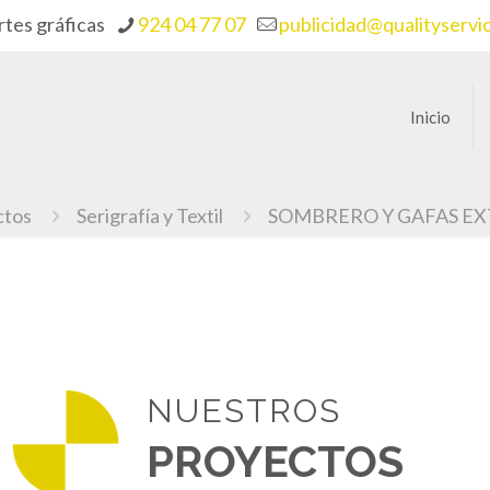
rtes gráficas
924 04 77 07
publicidad@qualityservi
Inicio
ctos
Serigrafía y Textil
SOMBRERO Y GAFAS E
NUESTROS
PROYECTOS