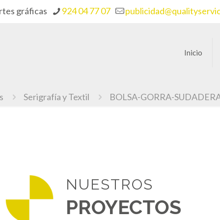
rtes gráficas
924 04 77 07
publicidad@qualityservi
Inicio
s
Serigrafía y Textil
BOLSA-GORRA-SUDADER
NUESTROS
PROYECTOS