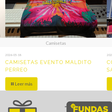
Camisetas
2026-05-18
202
CAMISETAS EVENTO MALDITO
C
PERREO
S
Leer más