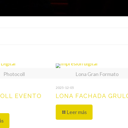
Photocoll
Lona Gran Formato
2025-12-05
OLL EVENTO
LONA FACHADA GRUL
Leer más
ás