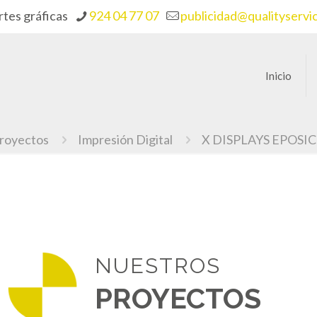
rtes gráficas
924 04 77 07
publicidad@qualityservi
Inicio
royectos
Impresión Digital
X DISPLAYS EPOSI
NUESTROS
PROYECTOS